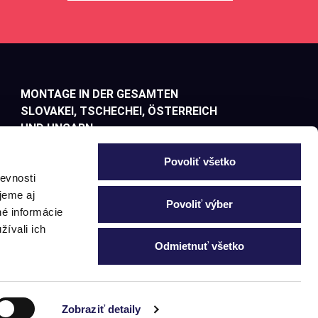
MONTAGE IN DER GESAMTEN
SLOVAKEI, TSCHECHEI, ÖSTERREICH
UND UNGARN
Showroom
Povoliť všetko
Keltengasse 10
evnosti
3130 Herzogenburg
jeme aj
Povoliť výber
né informácie
+43 676 700 9765
žívali ich
info@panorea.at
Odmietnuť všetko
Weitere Kontaktinformationen
Zobraziť detaily