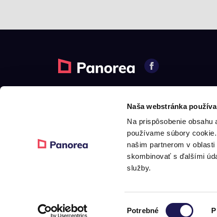
© 2026 Panorea. Alle Rechte vorbehalten.
Naša webstránka používa
Na prispôsobenie obsahu a
používame súbory cookie. 
našim partnerom v oblasti 
skombinovať s ďalšími údaj
služby.
Výber
Potrebné
P
súhlasu