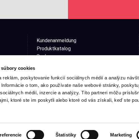
Kundenanmeldung
Produktkatalog
Suche
Allgemeine Geschäftsbedingungen
 súbory cookies
Warenrückgabe aus dem e-shop
 reklám, poskytovanie funkcií sociálnych médií a analýzu návšt
Beschwerdeformular
Informácie o tom, ako používate naše webové stránky, poskytu
Datenschutzerklärung
sociálnych médií, inzercie a analýzy. Títo partneri môžu prísluš
Cookie-Einstellungen
mi, ktoré ste im poskytli alebo ktoré od vás získali, keď ste pou
referencie
Štatistiky
Marketing