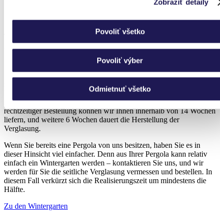
Zobraziť detaily
Spätherbst
Povoliť všetko
Jeder, der einen Garten besitzt, wird Ihnen bestätigen, dass Sie sich
um ihn kümmern müssen, damit die Bäume, Sträucher und Pflanzen
wachsen und Ihnen eine wunderschöne Umgebung bieten können.
Dafür brauchen sie nicht nur Pflege, sondern vor allem Zeit.
Povoliť výber
Se zimní zahradou je to podobný příběh. Pokud z ní chcete mít
radost na podzim, už teď je nejvyšší čas začít Mit einem
Odmietnuť všetko
Wintergarten ist es ähnlich. Wenn Sie im Herbst Freude daran haben
möchten, ist es höchste Zeit, mit dem Bau zu beginnen. Bei
rechtzeitiger Bestellung können wir Ihnen innerhalb von 14 Wochen
liefern, und weitere 6 Wochen dauert die Herstellung der
Verglasung.
Wenn Sie bereits eine Pergola von uns besitzen, haben Sie es in
dieser Hinsicht viel einfacher. Denn aus Ihrer Pergola kann relativ
einfach ein Wintergarten werden – kontaktieren Sie uns, und wir
werden für Sie die seitliche Verglasung vermessen und bestellen. In
diesem Fall verkürzt sich die Realisierungszeit um mindestens die
Hälfte.
Zu den Wintergarten