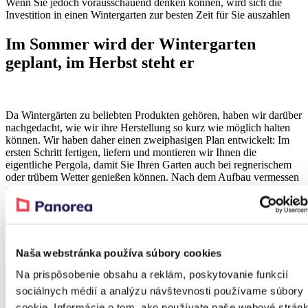
Wenn Sie jedoch vorausschauend denken können, wird sich die
Investition in einen Wintergarten zur besten Zeit für Sie auszahlen
Im Sommer wird der Wintergarten
geplant, im Herbst steht er
Da Wintergärten zu beliebten Produkten gehören, haben wir darüber
nachgedacht, wie wir ihre Herstellung so kurz wie möglich halten
können. Wir haben daher einen zweiphasigen Plan entwickelt: Im
ersten Schritt fertigen, liefern und montieren wir Ihnen die
eigentliche Pergola, damit Sie Ihren Garten auch bei regnerischem
oder trübem Wetter genießen können. Nach dem Aufbau vermessen
wir sofort die seitliche Verglasung und geben die Bestellung für
deren Herstellung auf.
Die Pergola wird Ihnen also Freude bereiten, bis die seitlichen
Glaswände eintreffen und wir den Wintergarten vollständig
fertigstellen. Gerade mit dem Einsetzen kühlerer Tage wird er
Naša webstránka používa súbory cookies
geschlossen, und Sie können dank verschiedener Arten von
Na prispôsobenie obsahu a reklám, poskytovanie funkcií
Heizungen (und manchmal sogar nur dank eines sonnigen Tages bis
in den November hinein) den Aufenthalt im Freien mit dem Komfort
sociálnych médií a analýzu návštevnosti používame súbory
des Innenraums genießen.
cookie. Informácie o tom, ako používate naše webové stránk