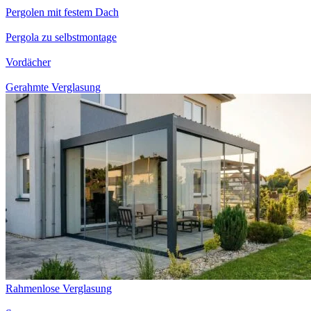
Pergolen mit festem Dach
Pergola zu selbstmontage
Vordächer
Gerahmte Verglasung
Rahmenlose Verglasung