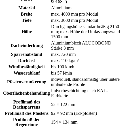
9016ST)
Material
Aluminium
Breite
max. 4000 mm pro Modul
Tiefe
max. 3000 mm pro Modul
Durchgangshöhe standardmäßig 2150
Höhe
mm; max. Höhe der Umfassungswand
1500 mm
Aluminiumblech ALUCOBOND,
Dacheindeckung
Stärke 3 mm
Sparrenabstand
max. 720 mm
Dachlast
max. 110 kg/m²
Windbeständigkeit
bis 100 km/h
Wasserablauf
bis 57 l/min
individuell, standardmäßig über untere
Pfostenverankerung
umlaufende Profile
Pulverbeschichtung nach RAL-
Oberflächenbehandlung
Farbkarte
Profilmaß des
52 × 122 mm
Dachsparrens
Profilmaß des Pfostens
92 × 92 mm (Eckpfosten)
Profilmaß der
154 × 134 mm
Regenrinne