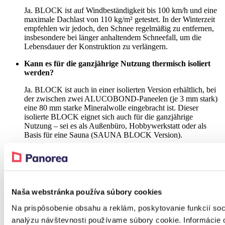
Ja. BLOCK ist auf Windbeständigkeit bis 100 km/h und eine
maximale Dachlast von 110 kg/m² getestet. In der Winterzeit
empfehlen wir jedoch, den Schnee regelmäßig zu entfernen,
insbesondere bei länger anhaltendem Schneefall, um die
Lebensdauer der Konstruktion zu verlängern.
Kann es für die ganzjährige Nutzung thermisch isoliert
werden?
Ja. BLOCK ist auch in einer isolierten Version erhältlich, bei
der zwischen zwei ALUCOBOND-Paneelen (je 3 mm stark)
eine 80 mm starke Mineralwolle eingebracht ist. Dieser
isolierte BLOCK eignet sich auch für die ganzjährige
Nutzung – sei es als Außenbüro, Hobbywerkstatt oder als
Basis für eine Sauna (SAUNA BLOCK Version).
Wird die Aluminiumkonstruktion mit der Zeit rosten?
Nein. Das BLOCK-Gartenhaus besteht aus extrudierten
Aluminiumprofilen, die von Natur aus korrosionsbeständig
sind. Die Oberflächenbehandlung erfolgt durch hochwertige
Naša webstránka používa súbory cookies
Pulverbeschichtung nach RAL-Farbkarte, die das Aluminium
vor äußeren Einflüssen schützt und seine Optik auch nach
Na prispôsobenie obsahu a reklám, poskytovanie funkcií soc
vielen Jahren der Nutzung erhält.
analýzu návštevnosti používame súbory cookie. Informácie 