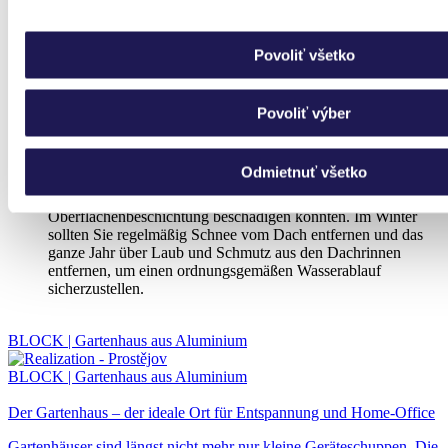
standardmäßig 2 Jahre. Alle Komponenten —
Aluminiumprofile, ALUCOBOND-Paneele, Beschläge und
Oberflächenbeschichtung — bestehen aus hochwertigen
Povoliť všetko
Materialien, die bei richtiger Pflege viele Jahre über die
Garantie hinaus zuverlässig funktionieren.
Wie soll ich das Gartenhaus pflegen?
Povoliť výber
Die Wartung ist sehr einfach. Verwenden Sie zur Reinigung
lauwarmes Wasser und eine Seifenlösung mit einem weichen
Odmietnuť všetko
Tuch. Verwenden Sie keine Verdünner oder andere chemische
Mittel und vermeiden Sie scharfe Gegenstände, die die
Oberflächenbeschichtung beschädigen könnten. Im Winter
sollten Sie regelmäßig Schnee vom Dach entfernen und das
ganze Jahr über Laub und Schmutz aus den Dachrinnen
entfernen, um einen ordnungsgemäßen Wasserablauf
sicherzustellen.
BLOCK | Gartenhaus aus Aluminium
BLOCK | Gartenhaus aus Aluminium
Der Gartenhaus – der ideale Ort für Entspannung und Home-Office
Gartenhäuser sind längst nicht mehr nur kleine Geräteschuppen. Die