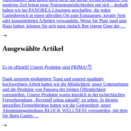
moderne Zeit bringt neue Nutzungsmöglichkeiten mit sich – deshalb
haben wir bei PANOREA Lösungen geschaffen, die jeden
Gartenbereich in einen stilvollen Ort zum Entspannen, kreativ Sein
oder konzentrierten Arbeiten verwandeln. Wenn Sie Platz rund ums
Haus haben, können Sie sich ganz einfach Ihre eigene Oase der …
Ausgewählte Artikel
Es ist offiziell! Unsere Produkte sind PRIMA!👌
Dank unserem großartigen Team und unserer qualitativ
hochwertigen Arbeit hatten wir die Möglichkeit, unser Unternehmen
und die Produkte von Panorea der breiten Öffentlichkeit
vorzustellen. Unsere Produkte waren kürzlich in der tschechischen
Fernsehsendung „Receptář prima nápadů“ zu sehen. In diesem
speziellen Fernsehbeitrag hatten wir die Gelegenheit, unser
Aluminiumgartenhaus BLOCK WELLNESS vorzustellen, mit dem
Sie Ihren Garten …