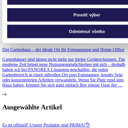
sicherzustellen.
Povoliť výber
MULTIBLOCK | Gartenhaus aus Aluminium | Fitness + Wellness +
Office
Odmietnuť všetko
MULTIBLOCK | Gartenhaus aus Aluminium | Fitness + Wellness +
Office
Der Gartenhaus – der ideale Ort für Entspannung und Home-Office
Gartenhäuser sind längst nicht mehr nur kleine Geräteschuppen. Die
moderne Zeit bringt neue Nutzungsmöglichkeiten mit sich – deshalb
haben wir bei PANOREA Lösungen geschaffen, die jeden
Gartenbereich in einen stilvollen Ort zum Entspannen, kreativ Sein
oder konzentrierten Arbeiten verwandeln. Wenn Sie Platz rund ums
Haus haben, können Sie sich ganz einfach Ihre eigene Oase der …
Ausgewählte Artikel
Es ist offiziell! Unsere Produkte sind PRIMA!👌