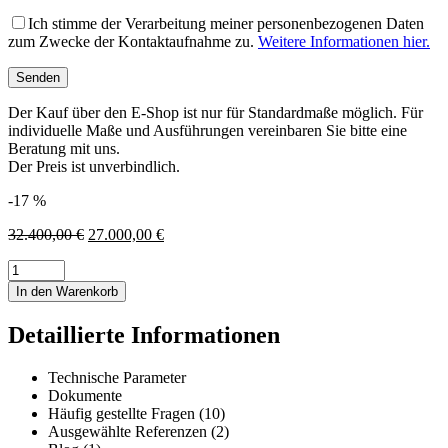
Ich stimme der Verarbeitung meiner personenbezogenen Daten
zum Zwecke der Kontaktaufnahme zu.
Weitere Informationen hier.
Der Kauf über den E-Shop ist nur für Standardmaße möglich. Für
individuelle Maße und Ausführungen vereinbaren Sie bitte eine
Beratung mit uns.
Der Preis ist unverbindlich.
-17 %
Ursprünglicher
Aktueller
32.400,00
€
27.000,00
€
Preis
Preis
MULTIBLOCK
war:
ist:
|
32.400,00 €
27.000,00 €.
In den Warenkorb
Gartenhaus
aus
Detaillierte Informationen
Aluminium
|
Fitness
Technische Parameter
+
Dokumente
Wellness
Häufig gestellte Fragen (10)
+
Ausgewählte Referenzen (2)
Office