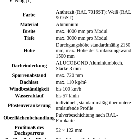
Blog (1)
Menge
Anthrazit (RAL 7016ST); Weiß (RAL
Farbe
9016ST)
Material
Aluminium
Breite
max. 4000 mm pro Modul
Tiefe
max. 3000 mm pro Modul
Durchgangshöhe standardmäßig 2150
Höhe
mm; max. Höhe der Umfassungswand
1500 mm
ALUCOBOND Aluminiumblech,
Dacheindeckung
Stärke 3 mm
Sparrenabstand
max. 720 mm
Dachlast
max. 110 kg/m²
Windbeständigkeit
bis 100 km/h
Wasserablauf
bis 57 l/min
individuell, standardmäßig über untere
Pfostenverankerung
umlaufende Profile
Pulverbeschichtung nach RAL-
Oberflächenbehandlung
Farbkarte
Profilmaß des
52 × 122 mm
Dachsparrens