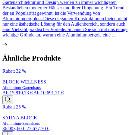
Gartenarchitektur und Design werden zu immer wichtigeren
Bestandteilen moderner Häuser und ihrer Umgebung. Ein Trend,
der an Popularität gewinnt, ist die Verwendung von
Aluminiumpergolen. Diese eleganten Konstruktionen bieten nicht
nur eine ästhetische Lösung für den Außenbereich, sondern auch
eine Vielzahl praktischer Vorteile. Schauen Sie sich mit uns einige
wichtige Gründe an, warum eine Aluminiumpergola eine …
Ähnliche Produkte
Rabatt 32 %
BLOCK WELLNESS
Aluminium-Gartenhaus
Ab
15.810,73
€
Ab
10.691,71
€
Rabatt 25 %
SAUNA BLOCK
Aluminium-Saunahaus
Ursprünglicher
Aktueller
36.903,60
€
27.677,70
€
Preis
Preis