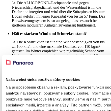
Ja. Die ALUCOBOND-Dachpaneele sind gegen
Niederschlag abgedichtet, und der Wasserablauf ist in die
Dachrinne integriert und wird über die Stützpfosten bis zum
Boden geführt, mit einer Kapazität von bis zu 57 l/min. Das
Entwässerungssystem ist so ausgelegt, dass es auch bei
größeren modularen Anlagen zuverlässig funktioniert.
Hält es starkem Wind und Schneelast stand?
Ja. Die Konstruktion ist auf eine Windbeständigkeit von bis
zu 100 km/h und eine maximale Dachlast von 110 kg/m²
getestet. Im Winter empfehlen wir, regelmäßig Schnee vom
Dach zu entfernen, um die Lebensdauer der Konstruktion zu
verlängern.
Wird die Aluminiumkonstruktion mit der Zeit rosten?
Nein. MULTIBLOCK besteht aus extrudierten
Naša webstránka používa súbory cookies
Aluminiumprofilen, die von Natur aus korrosionsbeständig
sind. Die Oberflächenbehandlung erfolgt durch hochwertige
Na prispôsobenie obsahu a reklám, poskytovanie funkcií soc
Pulverbeschichtung nach RAL-Farbkarte, die das Aluminium
analýzu návštevnosti používame súbory cookie. Informácie 
schützt und seine Optik auch nach vielen Jahren der Nutzung
erhält.
používate naše webové stránky, poskytujeme aj našim partn
sociálnych médií, inzercie a analýzy. Títo partneri môžu prí
Welche Zubehör- und Wandtypen kann ich wählen?