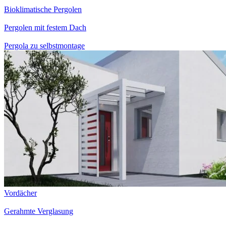
Bioklimatische Pergolen
Pergolen mit festem Dach
Pergola zu selbstmontage
Vordächer
Gerahmte Verglasung