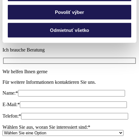
Povoliť výber
Sie haben noch Fragen?
Rufen Sie uns an, wir nehmen uns gern
Odmietnuť všetko
Zeit!
Ich brauche Beratung
Wir helfen Ihnen gerne
Für weitere Informationen kontaktieren Sie uns.
Name:
*
E-Mail:
*
Telefon:
*
Wählen Sie aus, woran Sie interessiert sind:
*