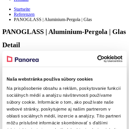
Startseite
Referenzen
PANOGLASS | Aluminium-Pergola | Glas
PANOGLASS | Aluminium-Pergola | Glas
Detail
Realization – Uhorská Ves
Realization – Uhorská Ves
Naša webstránka používa súbory cookies
Na prispôsobenie obsahu a reklám, poskytovanie funkcií
Realization – Uhorská Ves
sociálnych médií a analýzu návštevnosti používame
súbory cookie. Informácie o tom, ako používate naše
Produkt aus der Referenz
webové stránky, poskytujeme aj našim partnerom v
oblasti sociálnych médií, inzercie a analýzy. Títo partneri
Rabatt 37 %
môžu príslušné informácie skombinovať s ďalšími
PANOGLASS