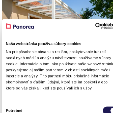
Naša webstránka používa súbory cookies
Na prispôsobenie obsahu a reklám, poskytovanie funkcií
sociálnych médií a analýzu návštevnosti používame súbory
PANOGLASS
cookie. Informácie o tom, ako používate naše webové stránk
Aluminium-Pergola
poskytujeme aj našim partnerom v oblasti sociálnych médií,
Glas
inzercie a analýzy. Títo partneri môžu príslušné informácie
Ab
4.083,40
€
Ab
2.552,28
€
skombinovať s ďalšími údajmi, ktoré ste im poskytli alebo
ktoré od vás získali, keď ste používali ich služby.
Vorherige Referenzen
Výber
Potrebné
súhlasu