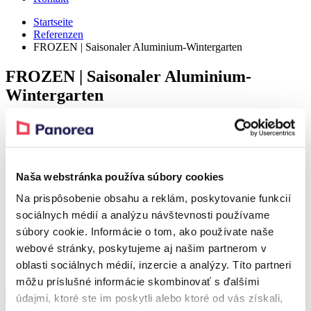
Startseite
Referenzen
FROZEN | Saisonaler Aluminium-Wintergarten
FROZEN | Saisonaler Aluminium-
Wintergarten
Detail
Realization – Liptovský Mikuláš
Naša webstránka používa súbory cookies
Produkt aus der Referenz
Na prispôsobenie obsahu a reklám, poskytovanie funkcií
sociálnych médií a analýzu návštevnosti používame
Rabatt 38 %
súbory cookie. Informácie o tom, ako používate naše
webové stránky, poskytujeme aj našim partnerom v
FROZEN
oblasti sociálnych médií, inzercie a analýzy. Títo partneri
Saisonaler Aluminium-Wintergarten
Ab
10.754,42
€
Ab
6.721,42
€
môžu príslušné informácie skombinovať s ďalšími
údajmi, ktoré ste im poskytli alebo ktoré od vás získali,