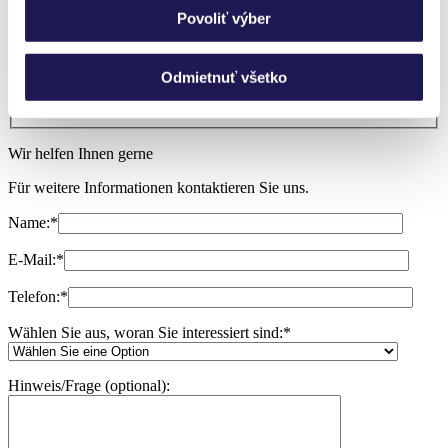
Rufen Sie uns an, wir nehmen uns gern
Povoliť výber
Zeit!
Odmietnuť všetko
Ich brauche Beratung
Wir helfen Ihnen gerne
Für weitere Informationen kontaktieren Sie uns.
Name:
*
E-Mail:
*
Telefon:
*
Wählen Sie aus, woran Sie interessiert sind:
*
Hinweis/Frage (optional):