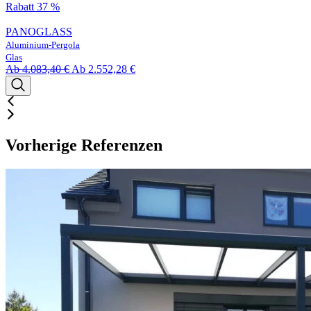
Rabatt 37 %
PANOGLASS
Aluminium-Pergola
Glas
Ab
4.083,40
€
Ab
2.552,28
€
Vorherige Referenzen