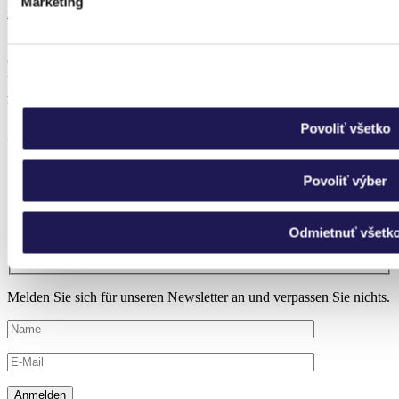
Marketing
+43 676 700 9765
info@panorea.at
Weitere Kontaktinformationen
Sie erwägen den Kauf einer Pergola
oder Wintergarten?
ABONNIEREN
UNSER NEWSLETTER.
Povoliť všetko
*Foto stammt von unserer Implementierung für einen Kunden
Wir zeigen Ihnen, wie unsere Installationen durchgeführt
Povoliť výber
werden
Sie erfahren als Erster von den angebotenen Aktionen und
Neuigkeiten
Odmietnuť všetk
Sie können sich jederzeit abmelden
Melden Sie sich für unseren Newsletter an und verpassen Sie nichts.