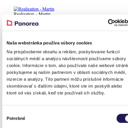
Realization – Martin
Realization – Martin
Produkt aus der Referenz
Naša webstránka používa súbory cookies
Na prispôsobenie obsahu a reklám, poskytovanie funkcií
Rabatt 38 %
sociálnych médií a analýzu návštevnosti používame súbory
PANOLEX
cookie. Informácie o tom, ako používate naše webové stránk
Aluminium-Pergola
poskytujeme aj našim partnerom v oblasti sociálnych médií,
Polycarbonat
Ab
3.491,20
€
Ab
2.181,91
€
inzercie a analýzy. Títo partneri môžu príslušné informácie
skombinovať s ďalšími údajmi, ktoré ste im poskytli alebo
ktoré od vás získali, keď ste používali ich služby.
Vorherige Referenzen
Výber
Potrebné
súhlasu
PANOGLASS | Aluminium-Pergola | Glas