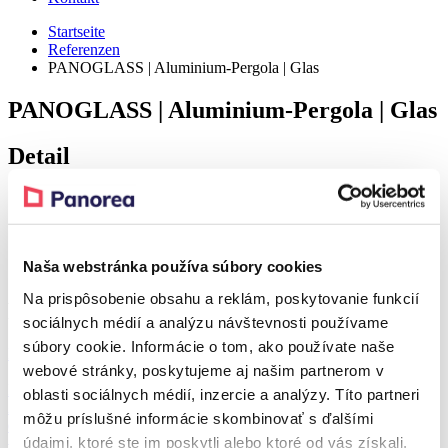
Startseite
Referenzen
PANOGLASS | Aluminium-Pergola | Glas
PANOGLASS | Aluminium-Pergola | Glas
Detail
Realization – Kladno
Naša webstránka používa súbory cookies
Realization – Kladno
Na prispôsobenie obsahu a reklám, poskytovanie funkcií
Produkt aus der Referenz
sociálnych médií a analýzu návštevnosti používame
súbory cookie. Informácie o tom, ako používate naše
Rabatt 37 %
webové stránky, poskytujeme aj našim partnerom v
PANOGLASS
oblasti sociálnych médií, inzercie a analýzy. Títo partneri
Aluminium-Pergola
môžu príslušné informácie skombinovať s ďalšími
Glas
údajmi, ktoré ste im poskytli alebo ktoré od vás získali,
Ab
4.083,40
€
Ab
2.552,28
€