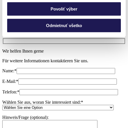
Sie haben noch Fragen?
Povoliť výber
Rufen Sie uns an, wir nehmen uns gern
Zeit!
Odmietnuť všetko
Ich brauche Beratung
Wir helfen Ihnen gerne
Für weitere Informationen kontaktieren Sie uns.
Name:
*
E-Mail:
*
Telefon:
*
Wählen Sie aus, woran Sie interessiert sind:
*
Hinweis/Frage (optional):