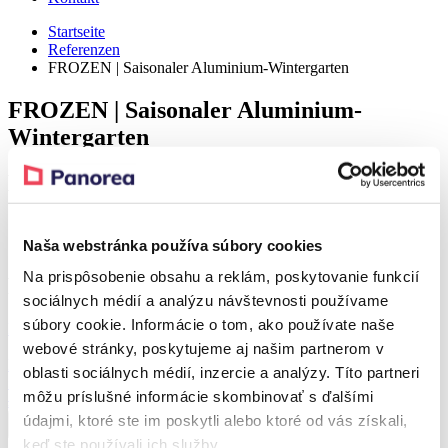
Startseite
Referenzen
FROZEN | Saisonaler Aluminium-Wintergarten
FROZEN | Saisonaler Aluminium-
Wintergarten
Detail
Realization – Poprad
Naša webstránka používa súbory cookies
Na prispôsobenie obsahu a reklám, poskytovanie funkcií
Produkt aus der Referenz
sociálnych médií a analýzu návštevnosti používame
súbory cookie. Informácie o tom, ako používate naše
Rabatt 38 %
webové stránky, poskytujeme aj našim partnerom v
FROZEN
oblasti sociálnych médií, inzercie a analýzy. Títo partneri
Saisonaler Aluminium-Wintergarten
môžu príslušné informácie skombinovať s ďalšími
Ab
10.754,42
€
Ab
6.721,42
€
údajmi, ktoré ste im poskytli alebo ktoré od vás získali,
keď ste používali ich služby.