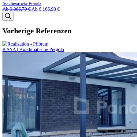
Bioklimatische Pergola
Ab
9.866,70
€
Ab
6.166,98
€
Vorherige Referenzen
KAYA | Bioklimatische Pergola