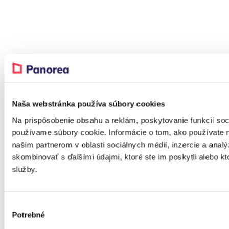
Naša webstránka používa súbory cookies
Na prispôsobenie obsahu a reklám, poskytovanie funkcií soc
používame súbory cookie. Informácie o tom, ako používate 
našim partnerom v oblasti sociálnych médií, inzercie a analý
skombinovať s ďalšími údajmi, ktoré ste im poskytli alebo kto
služby.
Výber
Potrebné
súhlasu