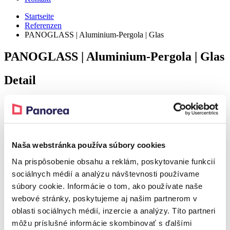
Startseite
Referenzen
PANOGLASS | Aluminium-Pergola | Glas
PANOGLASS | Aluminium-Pergola | Glas
Detail
Naša webstránka používa súbory cookies
Na prispôsobenie obsahu a reklám, poskytovanie funkcií
sociálnych médií a analýzu návštevnosti používame
Produkt aus der Referenz
súbory cookie. Informácie o tom, ako používate naše
Rabatt 37 %
webové stránky, poskytujeme aj našim partnerom v
oblasti sociálnych médií, inzercie a analýzy. Títo partneri
PANOGLASS
môžu príslušné informácie skombinovať s ďalšími
Aluminium-Pergola