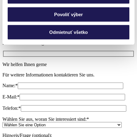
Sie haben noch Fragen?
Povoliť výber
Rufen Sie uns an, wir nehmen uns gern
Zeit!
Odmietnuť všetko
Ich brauche Beratung
Wir helfen Ihnen gerne
Für weitere Informationen kontaktieren Sie uns.
Name:
*
E-Mail:
*
Telefon:
*
Wählen Sie aus, woran Sie interessiert sind:
*
Hinweis/Frage (optional):