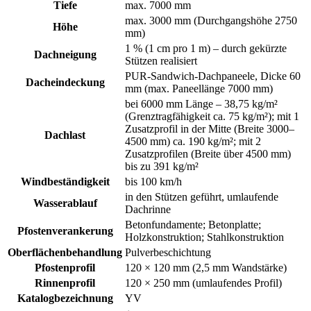
Tiefe
max. 7000 mm
max. 3000 mm (Durchgangshöhe 2750
Höhe
mm)
1 % (1 cm pro 1 m) – durch gekürzte
Dachneigung
Stützen realisiert
PUR-Sandwich-Dachpaneele, Dicke 60
Dacheindeckung
mm (max. Paneellänge 7000 mm)
bei 6000 mm Länge – 38,75 kg/m²
(Grenztragfähigkeit ca. 75 kg/m²); mit 1
Zusatzprofil in der Mitte (Breite 3000–
Dachlast
4500 mm) ca. 190 kg/m²; mit 2
Zusatzprofilen (Breite über 4500 mm)
bis zu 391 kg/m²
Windbeständigkeit
bis 100 km/h
in den Stützen geführt, umlaufende
Wasserablauf
Dachrinne
Betonfundamente; Betonplatte;
Pfostenverankerung
Holzkonstruktion; Stahlkonstruktion
Oberflächenbehandlung
Pulverbeschichtung
Pfostenprofil
120 × 120 mm (2,5 mm Wandstärke)
Rinnenprofil
120 × 250 mm (umlaufendes Profil)
Katalogbezeichnung
YV