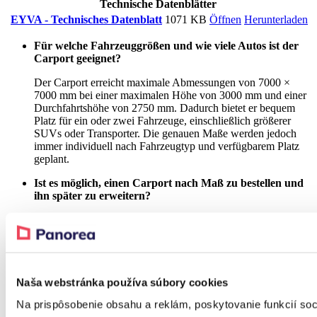
Technische Datenblätter
EYVA - Technisches Datenblatt
1071 KB
Öffnen
Herunterladen
Für welche Fahrzeuggrößen und wie viele Autos ist der
Carport geeignet?
Der Carport erreicht maximale Abmessungen von 7000 ×
7000 mm bei einer maximalen Höhe von 3000 mm und einer
Durchfahrtshöhe von 2750 mm. Dadurch bietet er bequem
Platz für ein oder zwei Fahrzeuge, einschließlich größerer
SUVs oder Transporter. Die genauen Maße werden jedoch
immer individuell nach Fahrzeugtyp und verfügbarem Platz
geplant.
Ist es möglich, einen Carport nach Maß zu bestellen und
ihn später zu erweitern?
Ja. EYVA verfügt über eine modulare Konstruktion, sodass
sie exakt an Ihre Maße angepasst und später sogar um weitere
Module erweitert werden kann.
Ist der Carport wasserdicht?
Naša webstránka používa súbory cookies
Ja. Das Dach besteht aus Sandwichpaneelen mit einem 60
Na prispôsobenie obsahu a reklám, poskytovanie funkcií soc
mm starken Polyisocyanurat-(PUR)-Kern, die dank passend