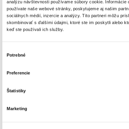
profilierter Verbindungen vollständig gegen das Eindringen
analýzu návštevnosti používame súbory cookie. Informácie 
von Luft, Wasserdampf und Regen abgedichtet sind. Der
používate naše webové stránky, poskytujeme aj našim partn
Carport verfügt zusätzlich über eine umlaufende Dachrinne
sociálnych médií, inzercie a analýzy. Títo partneri môžu prí
sowie ein integriertes Entwässerungssystem, das elegant
durch die Stützen geführt wird.
skombinovať s ďalšími údajmi, ktoré ste im poskytli alebo kto
keď ste používali ich služby.
Hält der Carport einer höheren Schneelast stand?
Ja, und es bietet dabei Flexibilität. In der Grundausführung
mit einer Dachpaneellänge von 6000 mm hält es eine
Výber
Belastung von 38,75 kg/m² aus (Grenztragfähigkeit ca. 75
Potrebné
súhlasu
kg/m²). Wenn eine höhere Schneelast erforderlich ist, wird ein
zusätzlicher Aluminiumträger von unten ergänzt — bei einer
Breite von 3000–4500 mm ein Profil, das die Belastung auf
ca. 190 kg/m² erhöht, und bei über 4500 mm zwei Profile, die
Preferencie
eine Belastung von bis zu 391 kg/m² ermöglichen.
Wird die Aluminiumkonstruktion mit der Zeit rosten?
Štatistiky
Nein. Der EYVA-Carport besteht aus hochwertigen
modularen Aluminiumträgern und -stützen, die von Natur aus
korrosionsbeständig sind. Die Oberflächenbehandlung erfolgt
Marketing
durch Pulverbeschichtung — standardmäßig in den Farbtönen
DB 703 Tiger oder DB 7009 Tiger, optional nach RAL-
Farbkarte.