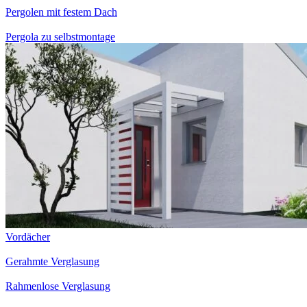
Pergolen mit festem Dach
Pergola zu selbstmontage
Vordächer
Gerahmte Verglasung
Rahmenlose Verglasung