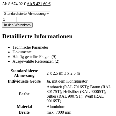
Ab
8.674,02
€
Ab
5.421,60
€
EYVA
|
In den Warenkorb
Aluminium-
Carport
Detaillierte Informationen
Menge
Technische Parameter
Dokumente
Häufig gestellte Fragen (9)
Ausgewählte Referenzen (2)
Standardisierte
2 x 2,5 m; 3 x 2,5 m
Abmessung
Individuelle Größe
Ja, mit dem Konfigurator
Anthrazit (RAL 7016ST); Braun (RAL
8017ST); Hellsilber (RAL 9006ST);
Farbe
Silber (RAL 9007ST); Weiß (RAL
9016ST)
Material
Aluminium
Breite
max. 7000 mm