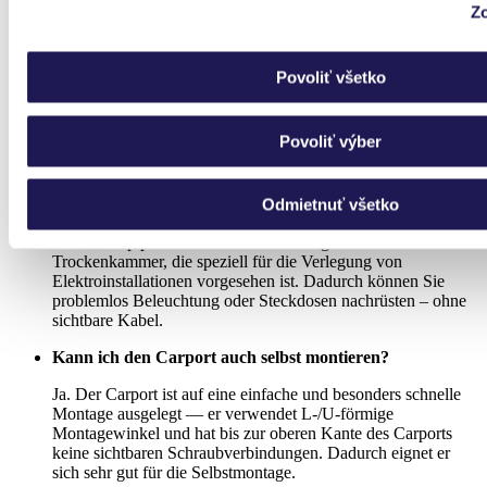
Zo
Kann ich den Carport um Wände, Tore oder Türen
erweitern?
Ja. Das Hauptprofil verfügt über einen doppelten Boden, der
Povoliť všetko
speziell für die Montage von Wandpaneelen, Toren und Türen
entwickelt wurde. So können Sie einen offenen Carport
schrittweise in eine geschlossene Garage, einen Lagerraum
Povoliť výber
oder einen anderen geschlossenen Bereich umwandeln.
Ist es möglich, Beleuchtung oder Elektroinstallation in
Odmietnuť všetko
den Carport zu integrieren?
Ja. Im Hauptprofil befindet sich eine sogenannte
Trockenkammer, die speziell für die Verlegung von
Elektroinstallationen vorgesehen ist. Dadurch können Sie
problemlos Beleuchtung oder Steckdosen nachrüsten – ohne
sichtbare Kabel.
Kann ich den Carport auch selbst montieren?
Ja. Der Carport ist auf eine einfache und besonders schnelle
Montage ausgelegt — er verwendet L-/U-förmige
Montagewinkel und hat bis zur oberen Kante des Carports
keine sichtbaren Schraubverbindungen. Dadurch eignet er
sich sehr gut für die Selbstmontage.