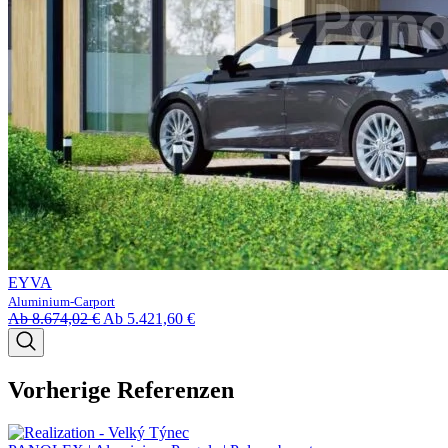
EYVA
Aluminium-Carport
Ab
8.674,02
€
Ab
5.421,60
€
Vorherige Referenzen